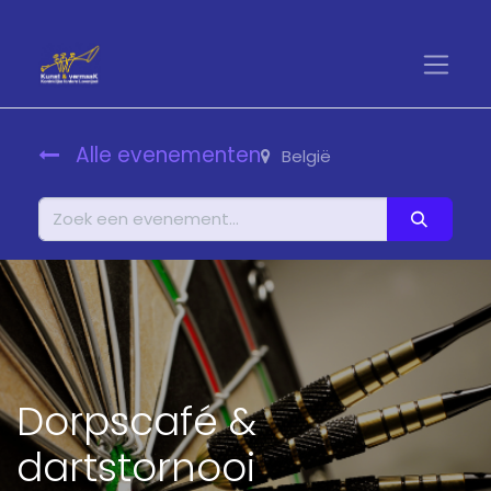
Alle evenementen
België
Dorpscafé &
dartstornooi