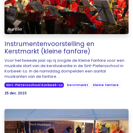
Aurélie
Instrumentenvoorstelling en
Kerstmarkt (kleine fanfare)
Voor het tweede jaar op rij zorgde de Kleine Fanfare voor een
muzikale start van de kerstvakantie in de Sint-Pietersschool in
Korbeek-Lo. In de namiddag dompelden een aantal
muzikanten van de fanfare ...
Sint-Pietersschool Korbeek-Lo
kerstmarkt
kleine fanfare
25 dec. 2023